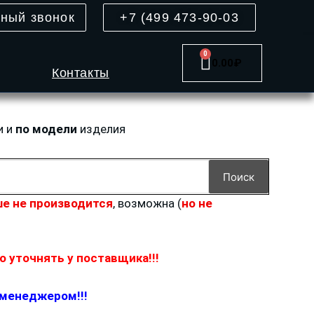
тный звонок
+7 (499 473-90-03
0
Cart
0.00
₽
Контакты
и и
по модели
изделия
Поиск
е не производится
, возможна (
но не
 уточнять у поставщика!!!
 менеджером!!!