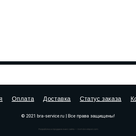
я
Оплата
Доставка
Статус заказа
К
© 2021 bra-service.ru | Все права защищены!
Разработка и продвижение сайта — Inet-developer.com