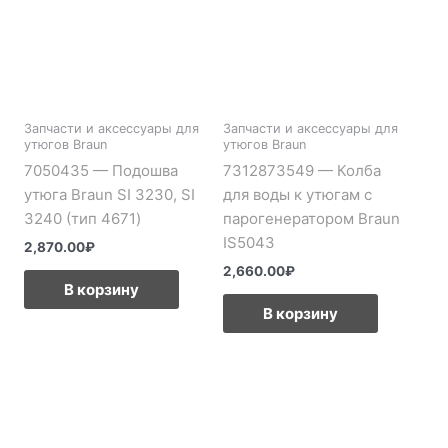
Запчасти и аксессуары для
Запчасти и аксессуары для
утюгов Braun
утюгов Braun
7050435 — Подошва
7312873549 — Колба
утюга Braun SI 3230, SI
для воды к утюгам с
3240 (тип 4671)
парогенератором Braun
IS5043
2,870.00
₽
2,660.00
₽
В корзину
В корзину