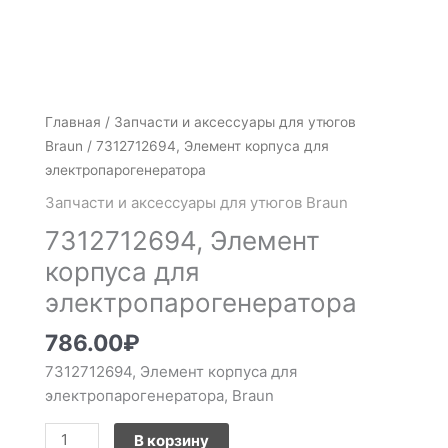
Количество
Главная
/
Запчасти и аксессуары для утюгов
товара
Braun
/ 7312712694, Элемент корпуса для
7312712694,
электропарогенератора
Элемент
Запчасти и аксессуары для утюгов Braun
корпуса
7312712694, Элемент
для
электропарогенератора
корпуса для
электропарогенератора
786.00
₽
7312712694, Элемент корпуса для
электропарогенератора, Braun
В корзину