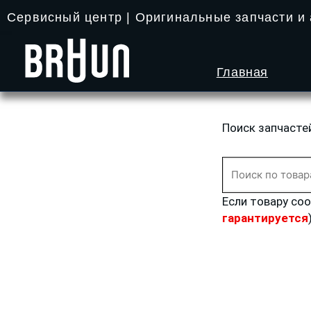
Перейти
Сервисный центр | Оригинальные запчасти и
к
содержимому
Главная
Поиск запчасте
Искать:
Если товару со
гарантируется