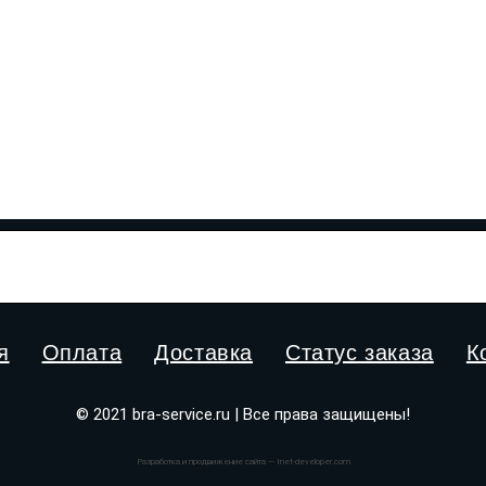
я
Оплата
Доставка
Статус заказа
К
© 2021 bra-service.ru | Все права защищены!
Разработка и продвижение сайта — Inet-developer.com