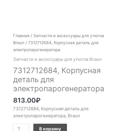
Количество
Главная
/
Запчасти и аксессуары для утюгов
товара
Braun
/ 7312712684, Корпусная деталь для
7312712684,
электропарогенератора
Корпусная
Запчасти и аксессуары для утюгов Braun
деталь
7312712684, Корпусная
для
электропарогенератора
деталь для
электропарогенератора
813.00
₽
7312712684, Корпусная деталь для
электропарогенератора, Braun
В корзину