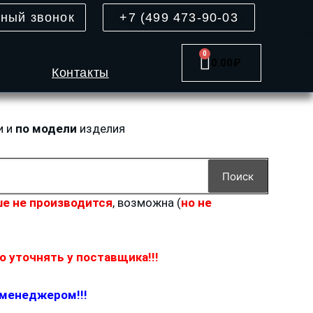
тный звонок
+7 (499 473-90-03
0
Cart
0.00
₽
Контакты
и и
по модели
изделия
Поиск
е не производится
, возможна (
но не
 уточнять у поставщика!!!
 менеджером!!!