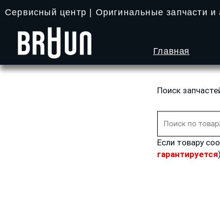
Перейти
Сервисный центр | Оригинальные запчасти и
к
содержимому
Главная
Поиск запчасте
Искать:
Если товару со
гарантируется