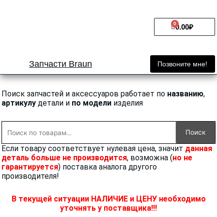
Перейти
к
0
Cart
содержимому
0.00
₽
Запчасти Braun
Позвоните мне!
Поиск запчастей и аксессуаров работает по
названию
,
артикулу
детали и
по модели
изделия
Искать:
Поиск
Если товару соответствует нулевая цена, значит
данная
деталь больше не производится
, возможна (
но не
гарантируется
) поставка аналога другого
производителя!
В текущей ситуации НАЛИЧИЕ и ЦЕНУ необходимо
уточнять у поставщика!!!