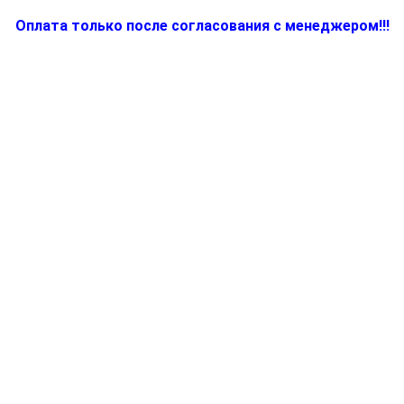
Оплата только после согласования с менеджером!!!
Количество
товара
7312712634,
Электропитание
для
утюга
(парогенератора)