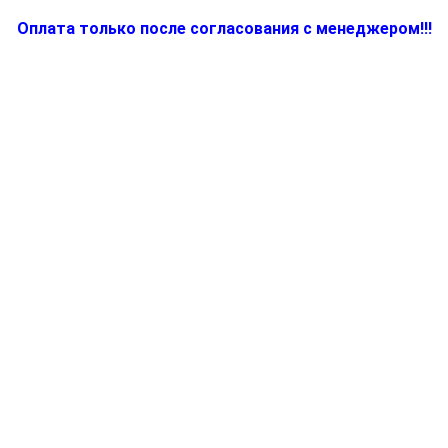
Оплата только после согласования с менеджером!!!
Количество
товара
7312712404,
Корпусная
деталь
для
утюга
(парогенератора)