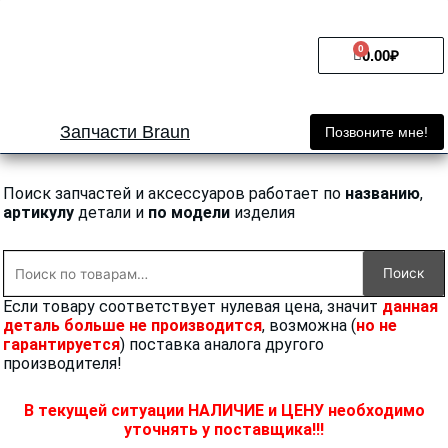
Перейти
к
0
Cart
содержимому
0.00
₽
Запчасти Braun
Позвоните мне!
Поиск запчастей и аксессуаров работает по
названию
,
артикулу
детали и
по модели
изделия
Искать:
Поиск
Если товару соответствует нулевая цена, значит
данная
деталь больше не производится
, возможна (
но не
гарантируется
) поставка аналога другого
производителя!
В текущей ситуации НАЛИЧИЕ и ЦЕНУ необходимо
уточнять у поставщика!!!