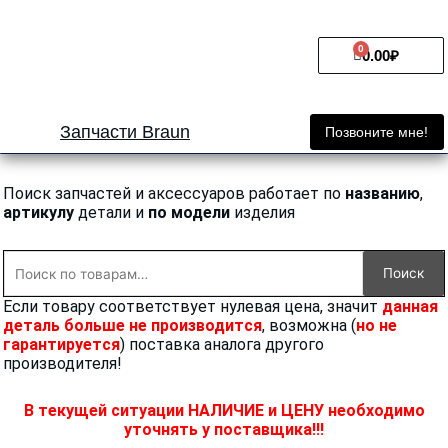
Перейти
к
0
Cart
содержимому
0.00
₽
Запчасти Braun
Позвоните мне!
Поиск запчастей и аксессуаров работает по
названию
,
артикулу
детали и
по модели
изделия
Искать:
Поиск
Если товару соответствует нулевая цена, значит
данная
деталь больше не производится
, возможна (
но не
гарантируется
) поставка аналога другого
производителя!
В текущей ситуации НАЛИЧИЕ и ЦЕНУ необходимо
уточнять у поставщика!!!