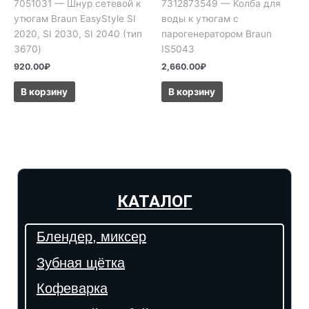
7051031 — Шнур сетевой к
7312873549 — Колба для
утюгам Braun EasyStyle SI
воды к утюгам с
2020, SI 2030, SI 2040 (тип
парогенератором Braun
3670)
IS5043
920.00
₽
2,660.00
₽
В корзину
В корзину
КАТАЛОГ
Блендер, миксер
Зубная щётка
Кофеварка