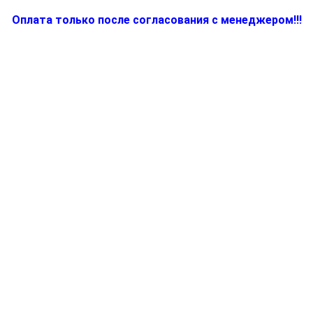
Оплата только после согласования с менеджером!!!
Количество
товара
7050671
-
Прокладки
(комплект)
к
бойлеру
утюгов
с
парогенератором
Braun
SI9200,
SI9500