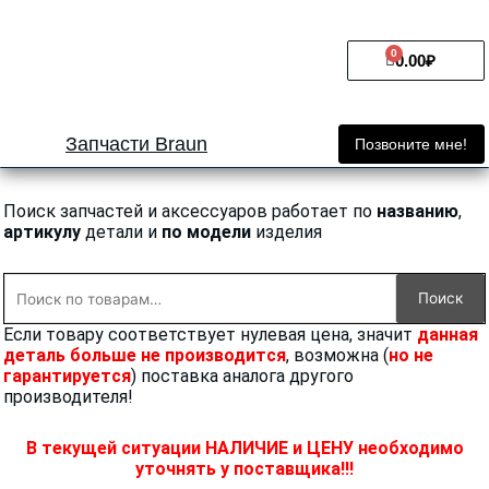
Перейти
к
0
Cart
содержимому
0.00
₽
Запчасти Braun
Позвоните мне!
Поиск запчастей и аксессуаров работает по
названию
,
артикулу
детали и
по модели
изделия
Искать:
Поиск
Если товару соответствует нулевая цена, значит
данная
деталь больше не производится
, возможна (
но не
гарантируется
) поставка аналога другого
производителя!
В текущей ситуации НАЛИЧИЕ и ЦЕНУ необходимо
уточнять у поставщика!!!