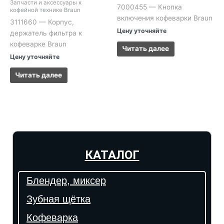
Запчасти и аксессуары к
7000455 — Кнопка
кофейной технике Braun
включения кофеварки Braun
3111660 — Корпус,
Цену уточняйте
держатель фильтра к
кофеварке Braun
Читать далее
Цену уточняйте
Читать далее
КАТАЛОГ
Блендер, миксер
Зубная щётка
Кофеварка