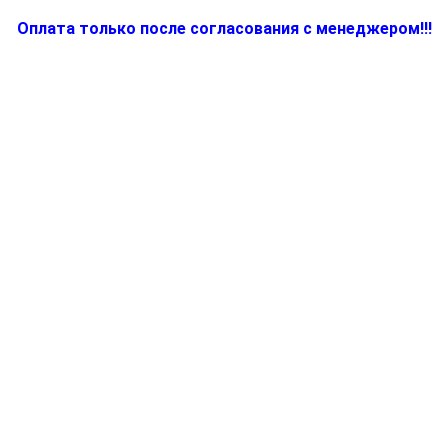
Оплата только после согласования с менеджером!!!
Количество
товара
7050581
-
Колба
(термо)
KFK
600
(на
10
чашек)
к
кофеварке
Braun