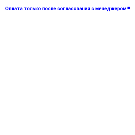
Оплата только после согласования с менеджером!!!
Количество
товара
7050536
-
Кувшин
1000
мл
соковыжималки
Braun