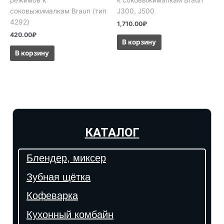
режимов к
к соковыжималкам Braun
соковыжималкам Braun (тип
J300, J500
4292)
1,710.00
₽
420.00
₽
В корзину
В корзину
КАТАЛОГ
Блендер, миксер
Зубная щётка
Кофеварка
Кухонный комбайн