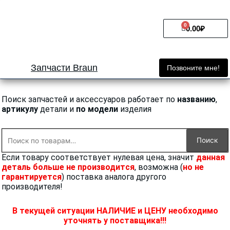
Перейти
к
0
Cart
содержимому
0.00
₽
Запчасти Braun
Позвоните мне!
Поиск запчастей и аксессуаров работает по
названию
,
артикулу
детали и
по модели
изделия
Искать:
Поиск
Если товару соответствует нулевая цена, значит
данная
деталь больше не производится
, возможна (
но не
гарантируется
) поставка аналога другого
производителя!
В текущей ситуации НАЛИЧИЕ и ЦЕНУ необходимо
уточнять у поставщика!!!