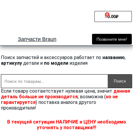
Перейти
к
0
Cart
содержимому
0.00
₽
Запчасти Braun
Позвоните мне!
Поиск запчастей и аксессуаров работает по
названию
,
артикулу
детали и
по модели
изделия
Искать:
Поиск
Если товару соответствует нулевая цена, значит
данная
деталь больше не производится
, возможна (
но не
гарантируется
) поставка аналога другого
производителя!
В текущей ситуации НАЛИЧИЕ и ЦЕНУ необходимо
уточнять у поставщика!!!