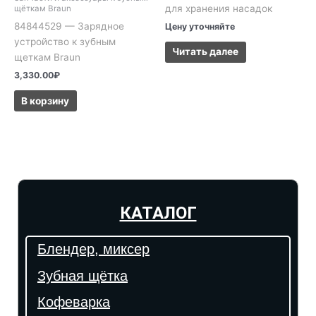
для хранения насадок
щёткам Braun
84844529 — Зарядное
Цену уточняйте
устройство к зубным
Читать далее
щеткам Braun
3,330.00
₽
В корзину
КАТАЛОГ
Блендер, миксер
Зубная щётка
Кофеварка