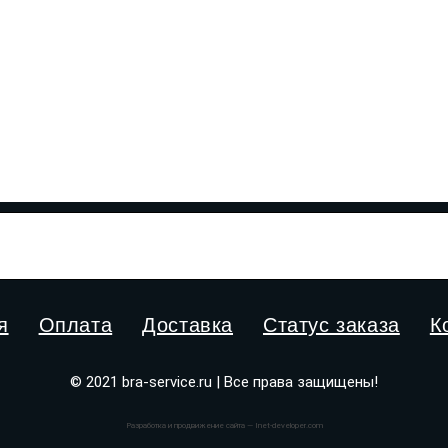
я
Оплата
Доставка
Статус заказа
К
© 2021 bra-service.ru | Все права защищены!
Разработка и продвижение сайта — Inet-developer.com