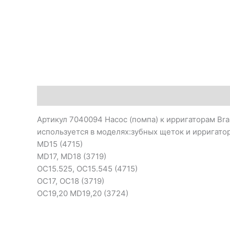
Описание
Артикул 7040094 Насос (помпа) к ирригаторам Brau
используется в моделях:зубных щеток и ирригато
MD15 (4715)
MD17, MD18 (3719)
OC15.525, OC15.545 (4715)
OC17, OC18 (3719)
OC19,20 MD19,20 (3724)