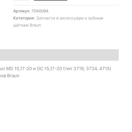
15,17-
20
Артикул:
7040094
(тип
Категория:
Запчасти и аксессуары к зубным
3719,
щёткам Braun
3724,
4715)
n MD 15,17-20 и OC 15,17-20 (тип 3719, 3724, 4715)
ров Braun