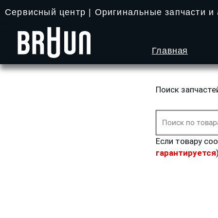
Перейти
Сервисный центр | Оригинальные запчасти и
к
содержимому
Главная
Поиск запчасте
Искать:
Если товару со
гарантируется