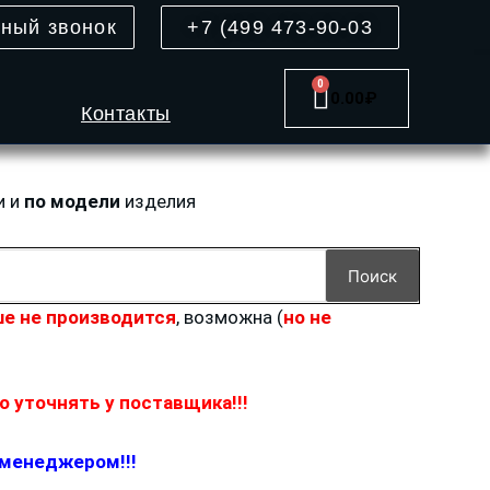
тный звонок
+7 (499 473-90-03
0
Cart
0.00
₽
Контакты
и и
по модели
изделия
Поиск
е не производится
, возможна (
но не
 уточнять у поставщика!!!
 менеджером!!!