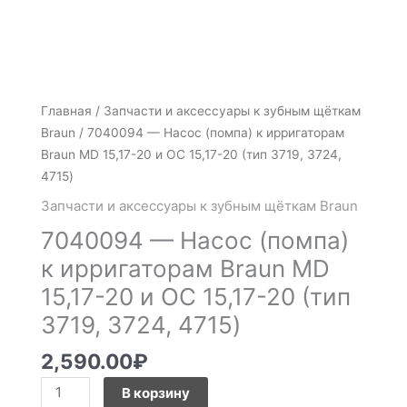
Количество
Главная
/
Запчасти и аксессуары к зубным щёткам
товара
Braun
/ 7040094 — Насос (помпа) к ирригаторам
7040094
Braun MD 15,17-20 и OC 15,17-20 (тип 3719, 3724,
-
4715)
Насос
Запчасти и аксессуары к зубным щёткам Braun
(помпа)
7040094 — Насос (помпа)
к
ирригаторам
к ирригаторам Braun MD
Braun
15,17-20 и OC 15,17-20 (тип
MD
3719, 3724, 4715)
15,17-
20
2,590.00
₽
и
OC
В корзину