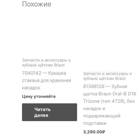
Похожие
Запчасти и аксессуары к
зубным щёткам Braun
7040142 — Крышка
Запчасти и аксессуары к
зубным щёткам Braun
стакана для хранения
81388126 — Зубная
насадок
щетка Braun Oral-B D16
Цену уточняйте
Trizone (тип 4729), без
насадок и
Читать
далее
подзаряжающей
подставки
3,290.00
₽