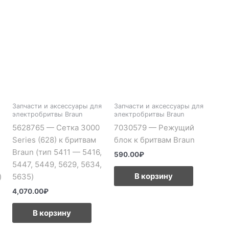
Запчасти и аксессуары для
Запчасти и аксессуары для
электробритвы Braun
электробритвы Braun
5628765 — Сетка 3000
7030579 — Режущий
Series (628) к бритвам
блок к бритвам Braun
Braun (тип 5411 — 5416,
590.00
₽
5447, 5449, 5629, 5634,
В корзину
)
5635)
4,070.00
₽
В корзину