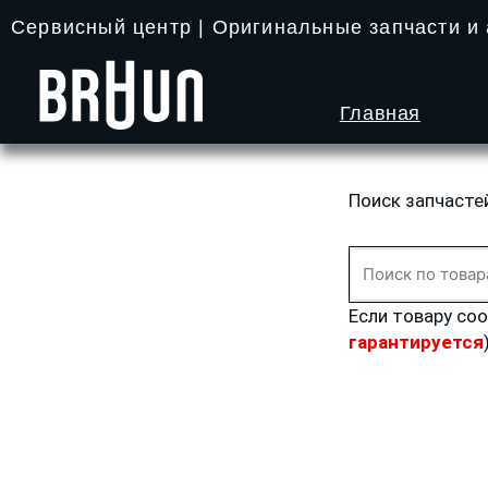
Перейти
Сервисный центр | Оригинальные запчасти и
к
содержимому
Главная
Поиск запчасте
Искать:
Если товару со
гарантируется