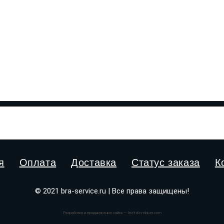
я
Оплата
Доставка
Статус заказа
К
© 2021 bra-service.ru | Все права защищены!
Разработка и продвижение сайта — Inet-developer.com