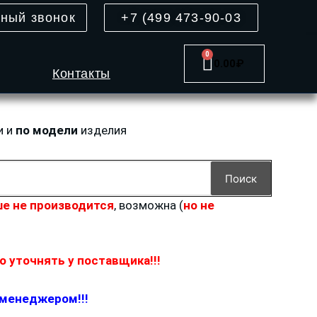
тный звонок
+7 (499 473-90-03
0
Cart
0.00
₽
Контакты
и и
по модели
изделия
Поиск
е не производится
, возможна (
но не
 уточнять у поставщика!!!
 менеджером!!!