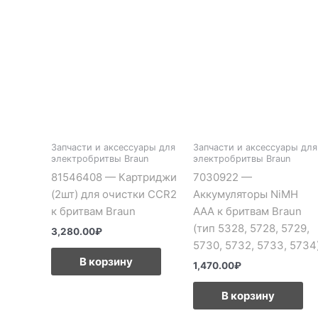
Запчасти и аксессуары для
Запчасти и аксессуары для
электробритвы Braun
электробритвы Braun
81546408 — Картриджи
7030922 —
(2шт) для очистки CCR2
Аккумуляторы NiMH
к бритвам Braun
AAA к бритвам Braun
(тип 5328, 5728, 5729,
3,280.00
₽
5730, 5732, 5733, 5734
В корзину
1,470.00
₽
В корзину