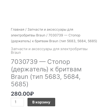
Количество
Главная
/
Запчасти и аксессуары для
товара
электробритвы Braun
/ 7030739 — Стопор
7030739
(держатель) к бритвам Braun (тип 5683, 5684, 5685)
-
Запчасти и аксессуары для электробритвы
Стопор
Braun
(держатель)
7030739 — Стопор
к
(держатель) к бритвам
бритвам
Braun (тип 5683, 5684,
Braun
(тип
5685)
5683,
5684,
280.00
₽
5685)
В корзину