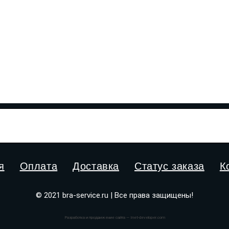
я
Оплата
Доставка
Статус заказа
К
© 2021 bra-service.ru | Все права защищены!
Разработка и продвижение сайта — Inet-developer.com