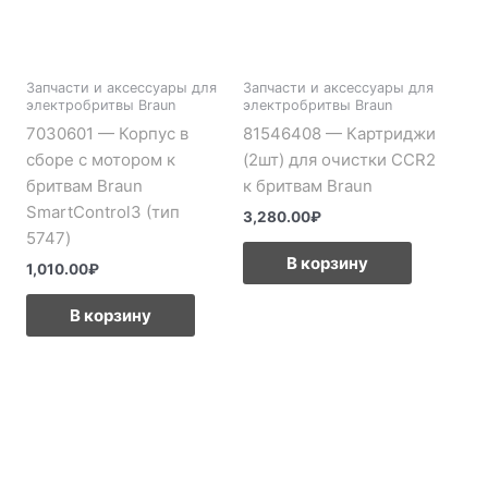
Запчасти и аксессуары для
Запчасти и аксессуары для
электробритвы Braun
электробритвы Braun
7030601 — Корпус в
81546408 — Картриджи
сборе с мотором к
(2шт) для очистки CCR2
бритвам Braun
к бритвам Braun
SmartControl3 (тип
3,280.00
₽
5747)
В корзину
1,010.00
₽
В корзину