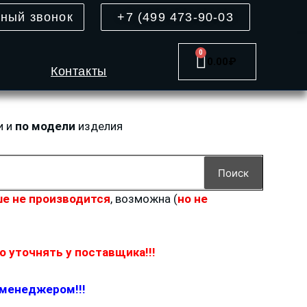
тный звонок
+7 (499 473-90-03
0
Cart
0.00
₽
Контакты
и и
по модели
изделия
Поиск
е не производится
, возможна (
но не
 уточнять у поставщика!!!
 менеджером!!!