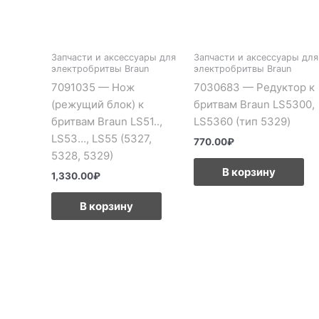
Запчасти и аксессуары для
Запчасти и аксессуары для
электробритвы Braun
электробритвы Braun
7091035 — Нож
7030683 — Редуктор к
(режущий блок) к
бритвам Braun LS5300,
бритвам Braun LS51..,
LS5360 (тип 5329)
LS53…, LS55 (5327,
770.00
₽
5328, 5329)
В корзину
1,330.00
₽
В корзину