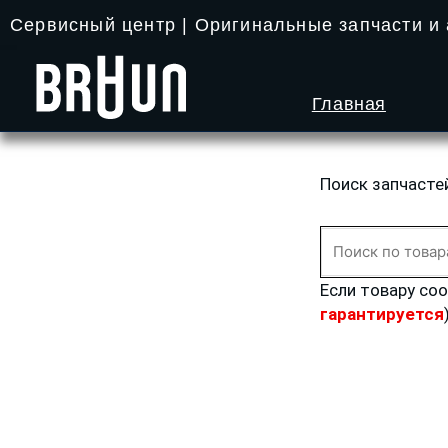
Перейти
Сервисный центр | Оригинальные запчасти и
к
содержимому
Главная
Поиск запчасте
Искать:
Если товару со
гарантируется