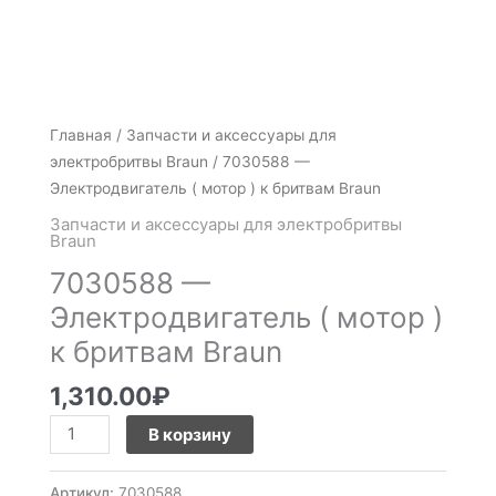
Количество
Главная
/
Запчасти и аксессуары для
товара
электробритвы Braun
/ 7030588 —
7030588
Электродвигатель ( мотор ) к бритвам Braun
-
Запчасти и аксессуары для электробритвы
Электродвигатель
Braun
(
7030588 —
мотор
Электродвигатель ( мотор )
)
к бритвам Braun
к
бритвам
1,310.00
₽
Braun
В корзину
Артикул:
7030588