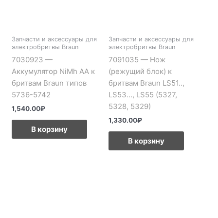
Запчасти и аксессуары для
Запчасти и аксессуары для
электробритвы Braun
электробритвы Braun
и
7030923 —
7091035 — Нож
2
Аккумулятор NiMh AA к
(режущий блок) к
бритвам Braun типов
бритвам Braun LS51..,
5736-5742
LS53…, LS55 (5327,
5328, 5329)
1,540.00
₽
1,330.00
₽
В корзину
В корзину