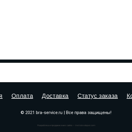
я
Оплата
Доставка
Статус заказа
К
© 2021 bra-service.ru | Все права защищены!
Разработка и продвижение сайта — Inet-developer.com