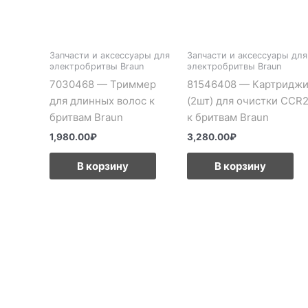
Запчасти и аксессуары для
Запчасти и аксессуары для
электробритвы Braun
электробритвы Braun
7030468 — Триммер
81546408 — Картридж
для длинных волос к
(2шт) для очистки CCR
бритвам Braun
к бритвам Braun
1,980.00
₽
3,280.00
₽
В корзину
В корзину