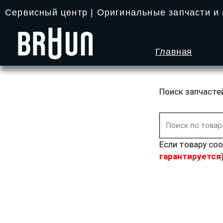
Перейти
Сервисный центр | Оригинальные запчасти и
к
содержимому
Главная
Поиск запчасте
Искать:
Если товару со
гарантируется