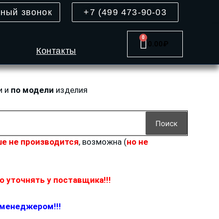
тный звонок
+7 (499 473-90-03
0
Cart
0.00
₽
Контакты
и и
по модели
изделия
Поиск
е не производится
, возможна (
но не
 уточнять у поставщика!!!
 менеджером!!!