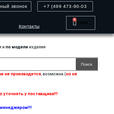
тный звонок
+7 (499 473-90-03
0
Cart
0.00
₽
Контакты
и и
по модели
изделия
Поиск
е не производится
, возможна (
но не
 уточнять у поставщика!!!
 менеджером!!!