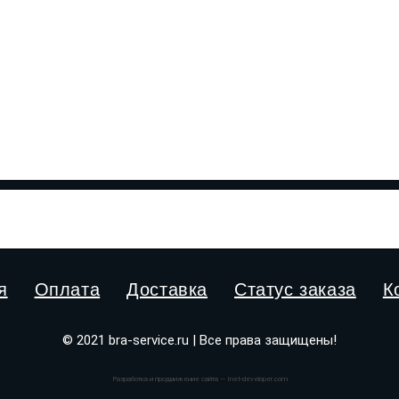
я
Оплата
Доставка
Статус заказа
К
© 2021 bra-service.ru | Все права защищены!
Разработка и продвижение сайта — Inet-developer.com