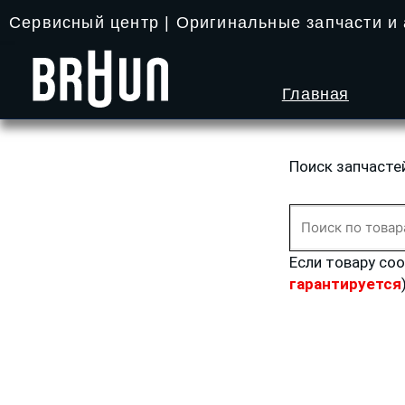
Перейти
Сервисный центр | Оригинальные запчасти и
к
содержимому
Главная
Поиск запчасте
Искать:
Если товару со
гарантируется