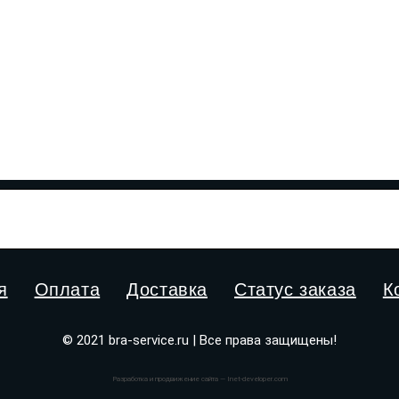
я
Оплата
Доставка
Статус заказа
К
© 2021 bra-service.ru | Все права защищены!
Разработка и продвижение сайта — Inet-developer.com