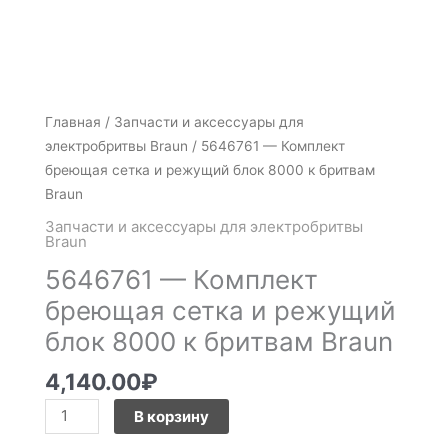
Количество
Главная
/
Запчасти и аксессуары для
товара
электробритвы Braun
/ 5646761 — Комплект
5646761
бреющая сетка и режущий блок 8000 к бритвам
-
Braun
Комплект
Запчасти и аксессуары для электробритвы
бреющая
Braun
сетка
5646761 — Комплект
и
бреющая сетка и режущий
режущий
блок 8000 к бритвам Braun
блок
8000
4,140.00
₽
к
бритвам
В корзину
Braun