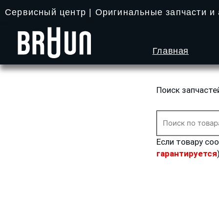
Перейти
Сервисный центр | Оригинальные запчасти и
к
содержимому
Главная
Поиск запчасте
Искать:
Если товару со
гарантируется