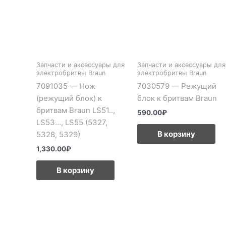
Запчасти и аксессуары для
Запчасти и аксессуары для
электробритвы Braun
электробритвы Braun
7091035 — Нож
7030579 — Режущий
(режущий блок) к
блок к бритвам Braun
бритвам Braun LS51..,
590.00
₽
LS53…, LS55 (5327,
В корзину
5328, 5329)
1,330.00
₽
В корзину