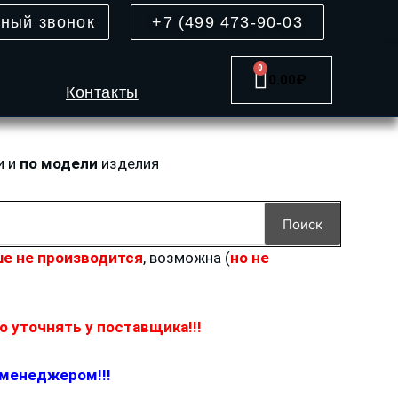
тный звонок
+7 (499 473-90-03
0
Cart
0.00
₽
Контакты
и и
по модели
изделия
Поиск
е не производится
, возможна (
но не
 уточнять у поставщика!!!
 менеджером!!!