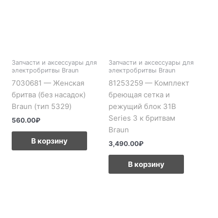
Запчасти и аксессуары для
Запчасти и аксессуары для
электробритвы Braun
электробритвы Braun
7030681 — Женская
81253259 — Комплект
бритва (без насадок)
бреющая сетка и
Braun (тип 5329)
режущий блок 31B
Series 3 к бритвам
560.00
₽
Braun
В корзину
3,490.00
₽
В корзину