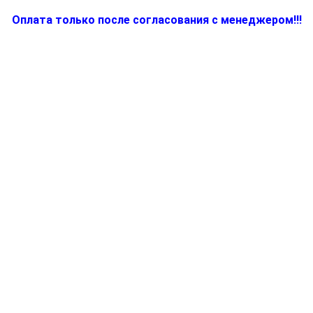
Оплата только после согласования с менеджером!!!
Количество
товара
5512812001,
Элемент
корпуса
для
утюга
(парогенератора)