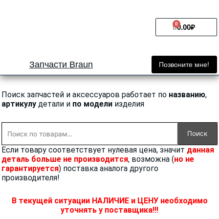
Перейти
к
0
Cart
содержимому
0.00
₽
Запчасти Braun
Позвоните мне!
Поиск запчастей и аксессуаров работает по
названию
,
артикулу
детали и
по модели
изделия
Искать:
Поиск
Если товару соответствует нулевая цена, значит
данная
деталь больше не производится
, возможна (
но не
гарантируется
) поставка аналога другого
производителя!
В текущей ситуации НАЛИЧИЕ и ЦЕНУ необходимо
уточнять у поставщика!!!