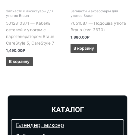
Запчасти и аксессуары для
Запчасти и аксессуары для
утюгов Braun
утюгов Braun
5012810371 — Кабель
7051087 — Подошва утюга
сетевой к утюгам с
Braun (тип 3670)
парогенератором Braun
1,880.00
₽
CareStyle 5, CareStyle 7
В корзину
1,490.00
₽
В корзину
КАТАЛОГ
Блендер, миксер