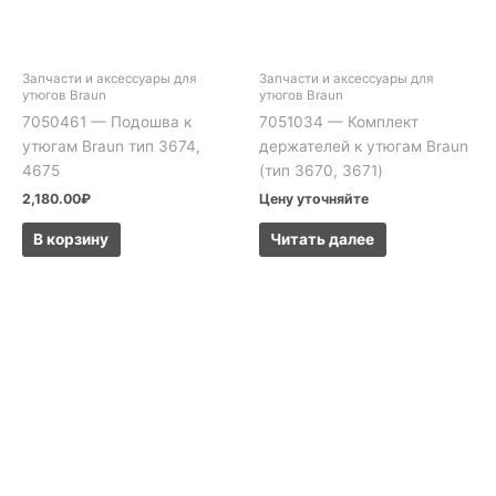
Запчасти и аксессуары для
Запчасти и аксессуары для
утюгов Braun
утюгов Braun
7050461 — Подошва к
7051034 — Комплект
утюгам Braun тип 3674,
держателей к утюгам Braun
4675
(тип 3670, 3671)
2,180.00
₽
Цену уточняйте
В корзину
Читать далее