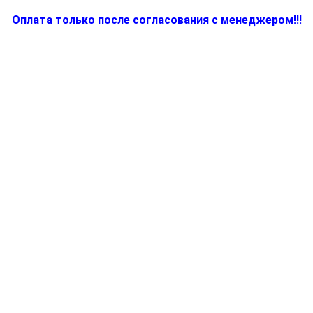
Оплата только после согласования с менеджером!!!
Количество
товара
5312891171,
Труба
для
утюга
(парогенератора)