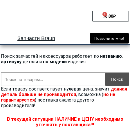
Перейти
к
0
Cart
содержимому
0.00
₽
Запчасти Braun
Позвоните мне!
Поиск запчастей и аксессуаров работает по
названию
,
артикулу
детали и
по модели
изделия
Искать:
Поиск
Если товару соответствует нулевая цена, значит
данная
деталь больше не производится
, возможна (
но не
гарантируется
) поставка аналога другого
производителя!
В текущей ситуации НАЛИЧИЕ и ЦЕНУ необходимо
уточнять у поставщика!!!