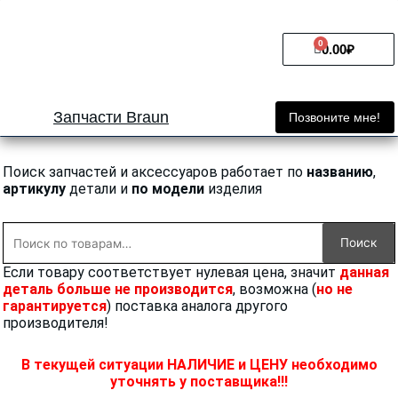
Перейти
к
0
Cart
содержимому
0.00
₽
Запчасти Braun
Позвоните мне!
Поиск запчастей и аксессуаров работает по
названию
,
артикулу
детали и
по модели
изделия
Искать:
Поиск
Если товару соответствует нулевая цена, значит
данная
деталь больше не производится
, возможна (
но не
гарантируется
) поставка аналога другого
производителя!
В текущей ситуации НАЛИЧИЕ и ЦЕНУ необходимо
уточнять у поставщика!!!