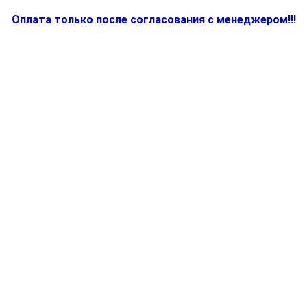
Оплата только после согласования с менеджером!!!
Количество
товара
5212810981,
Блок
управления
для
электропарогенератора