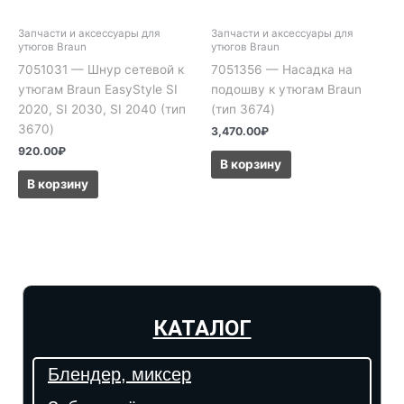
Запчасти и аксессуары для
Запчасти и аксессуары для
утюгов Braun
утюгов Braun
7051031 — Шнур сетевой к
7051356 — Насадка на
утюгам Braun EasyStyle SI
подошву к утюгам Braun
2020, SI 2030, SI 2040 (тип
(тип 3674)
3670)
3,470.00
₽
920.00
₽
В корзину
В корзину
КАТАЛОГ
Блендер, миксер