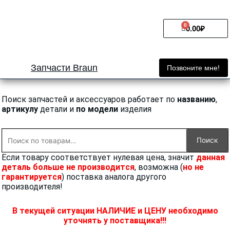
Перейти
к
0
Cart
содержимому
0.00
₽
Запчасти Braun
Позвоните мне!
Поиск запчастей и аксессуаров работает по
названию
,
артикулу
детали и
по модели
изделия
Искать:
Поиск
Если товару соответствует нулевая цена, значит
данная
деталь больше не производится
, возможна (
но не
гарантируется
) поставка аналога другого
производителя!
В текущей ситуации НАЛИЧИЕ и ЦЕНУ необходимо
уточнять у поставщика!!!