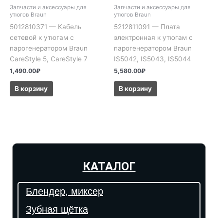
Запчасти и аксессуары для
Запчасти и аксессуары для
утюгов Braun
утюгов Braun
5012810371 — Кабель
5212811091 — Плата
сетевой к утюгам с
электронная к утюгам с
парогенератором Braun
парогенератором Braun
CareStyle 5, CareStyle 7
IS5042, IS5043, IS5044
1,490.00
₽
5,580.00
₽
В корзину
В корзину
КАТАЛОГ
Блендер, миксер
Зубная щётка