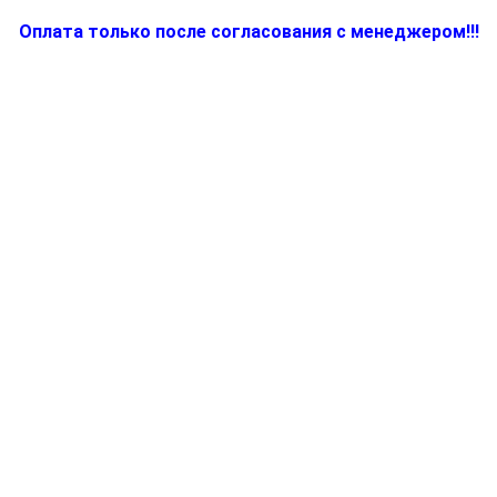
Оплата только после согласования с менеджером!!!
Количество
товара
5012810581,
Шнур
питания
для
электропарогенератора