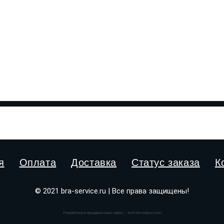
я
Оплата
Доставка
Статус заказа
К
© 2021 bra-service.ru | Все права защищены!
Разработка и продвижение сайта — Inet-developer.com