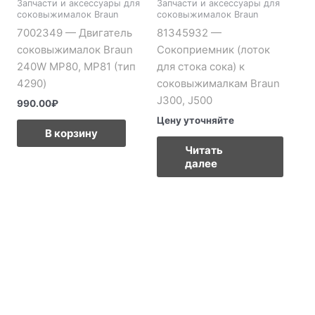
Запчасти и аксессуары для
Запчасти и аксессуары для
соковыжималок Braun
соковыжималок Braun
7002349 — Двигатель
81345932 —
соковыжималок Braun
Сокоприемник (лоток
240W MP80, MP81 (тип
для стока сока) к
4290)
соковыжималкам Braun
J300, J500
990.00
₽
Цену уточняйте
В корзину
Читать
далее