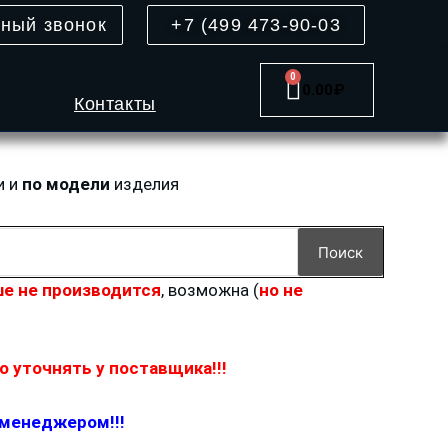
тный звонок
+7 (499 473-90-03
0
Cart
0.00
₽
Контакты
и и
по модели
изделия
Поиск
е не производится
, возможна (
но не
 уточнять у поставщика!!!
 менеджером!!!