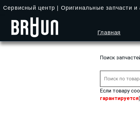
Перейти
Сервисный центр | Оригинальные запчасти и
к
содержимому
Главная
Поиск запчасте
Искать:
Если товару со
гарантируется