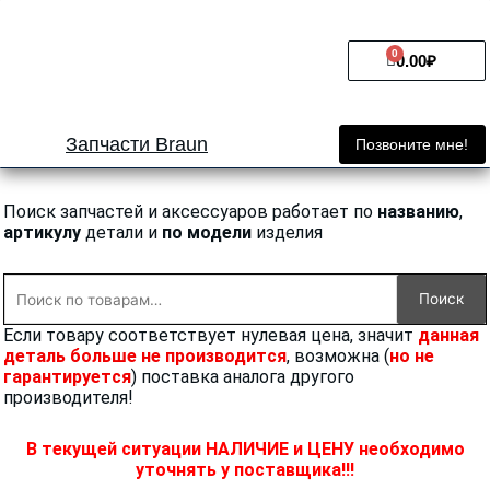
Перейти
к
0
Cart
содержимому
0.00
₽
Запчасти Braun
Позвоните мне!
Поиск запчастей и аксессуаров работает по
названию
,
артикулу
детали и
по модели
изделия
Искать:
Поиск
Если товару соответствует нулевая цена, значит
данная
деталь больше не производится
, возможна (
но не
гарантируется
) поставка аналога другого
производителя!
В текущей ситуации НАЛИЧИЕ и ЦЕНУ необходимо
уточнять у поставщика!!!