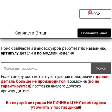
Перейти
к
0
Cart
содержимому
0.00
₽
Запчасти Braun
Позвоните мне!
Поиск запчастей и аксессуаров работает по
названию
,
артикулу
детали и
по модели
изделия
Искать:
Поиск
Если товару соответствует нулевая цена, значит
данная
деталь больше не производится
, возможна (
но не
гарантируется
) поставка аналога другого
производителя!
В текущей ситуации НАЛИЧИЕ и ЦЕНУ необходимо
уточнять у поставщика!!!