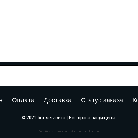
я
Оплата
Доставка
Статус заказа
К
© 2021 bra-service.ru | Все права защищены!
Разработка и продвижение сайта — Inet-developer.com