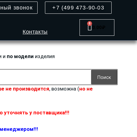
тный звонок
+7 (499 473-90-03
0
Cart
0.00
₽
Контакты
и и
по модели
изделия
Поиск
е не производится
, возможна (
но не
 уточнять у поставщика!!!
 менеджером!!!