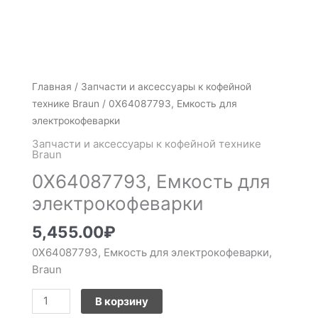
Количество
Главная
/
Запчасти и аксессуары к кофейной
товара
технике Braun
/ 0X64087793, Емкость для
0X64087793,
электрокофеварки
Емкость
Запчасти и аксессуары к кофейной технике
для
Braun
электрокофеварки
0X64087793, Емкость для
электрокофеварки
5,455.00
₽
0X64087793, Емкость для электрокофеварки,
Braun
В корзину