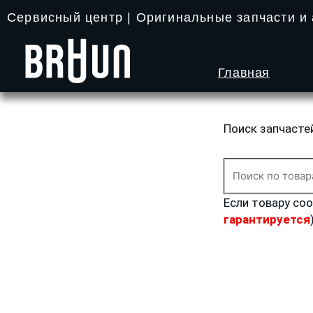
Перейти
Сервисный центр | Оригинальные запчасти и
к
содержимому
Главная
Поиск запчасте
Искать:
Если товару со
гарантируется